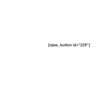
especialistas
da saúde par
do seu caso.
[njwa_button id="229"]