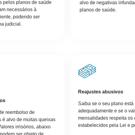
s pelos planos de saúde
alvo de negativas infunda
am necessários à
planos de saúde.
iente, podendo ser
a judicial.
Reajustes abusivos
cos
Saiba se o seu plano está
adequadamente e se o val
 de reembolso de
mensalidades respeita os c
 é alvo de muitas queixas
estabelecidos pela Lei e p
alores irrisórios, abaixo
 podem ser objeto de