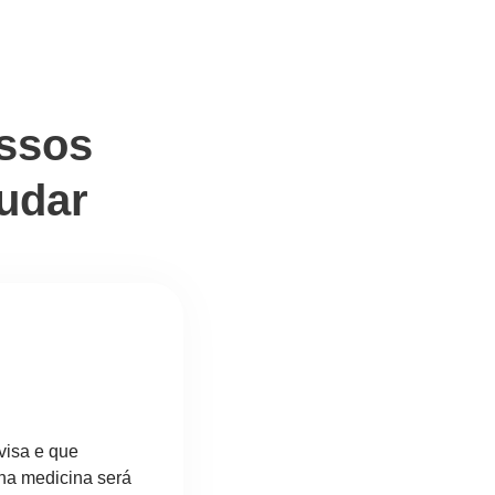
ossos
udar
visa e que
na medicina será