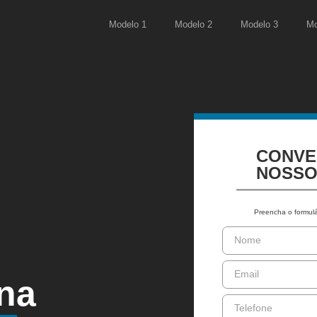
Modelo 1
Modelo 2
Modelo 3
Mo
CONVE
NOSSO
Preencha o formulá
 na