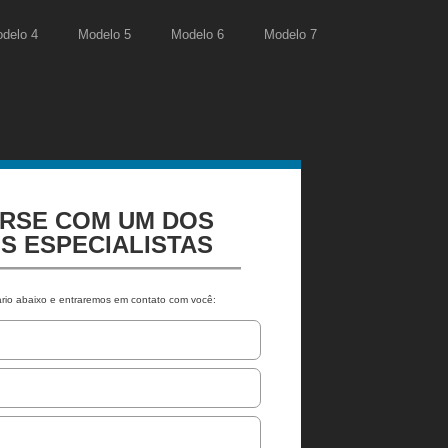
delo 4
Modelo 5
Modelo 6
Modelo 7
RSE COM UM DOS
S ESPECIALISTAS
rio abaixo e entraremos em contato com você: