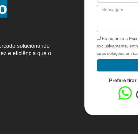
to
Eu autorizo a Escri
ercado solucionando
exclusivamente, entr
ez e eficiência que o
suas soluções em ca
Prefere tir