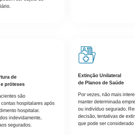
ário.
Extinção Unilateral
tura de
de Planos de Saúde
 e próteses
Por vezes, não mais inter
acientes são
manter determinada empres
contas hospitalares após
ou indivíduo segurado. R
imento hospitalar.
decisão, tentativas de exti
ados indevidamente,
que pode ser considerado 
aos segurados.