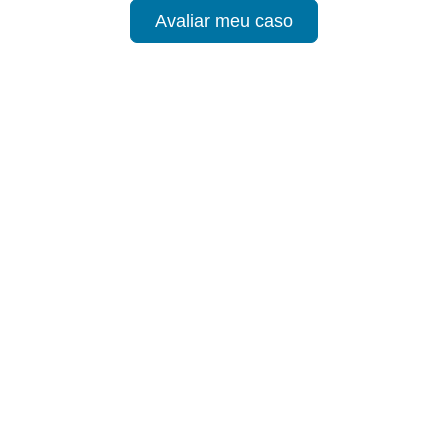
Avaliar meu caso
span
round-
3;
 8px;"